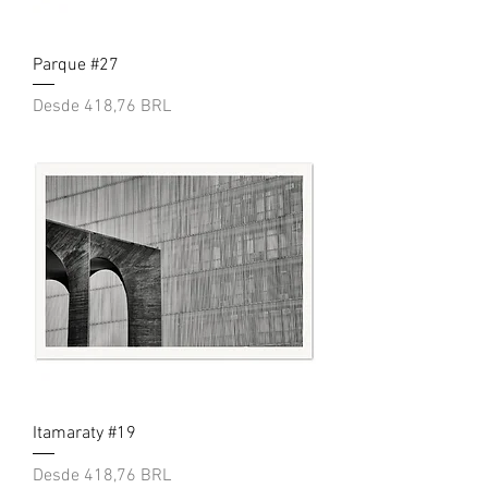
Parque #27
Precio de oferta
Desde
418,76 BRL
Itamaraty #19
Precio de oferta
Desde
418,76 BRL